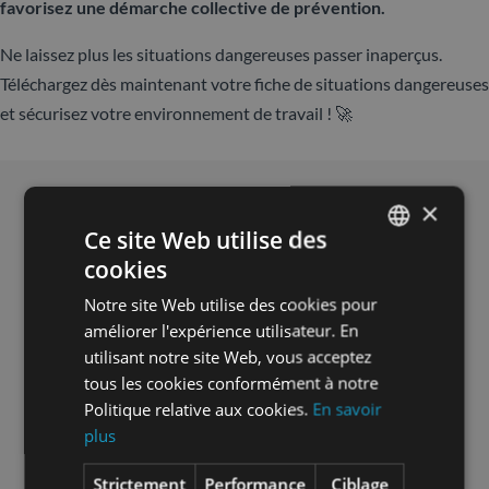
favorisez une démarche collective de prévention.
Ne laissez plus les situations dangereuses passer inaperçus.
Téléchargez dès maintenant votre fiche de situations dangereuses
et sécurisez votre environnement de travail ! 🚀
Téléchargez votre copie gratuite «
×
Fiche de situations dangereuses »
Ce site Web utilise des
cookies
FRENCH
Prénom
*
Notre site Web utilise des cookies pour
SPANISH
améliorer l'expérience utilisateur. En
utilisant notre site Web, vous acceptez
tous les cookies conformément à notre
Politique relative aux cookies.
En savoir
Nom
*
plus
Strictement
Performance
Ciblage