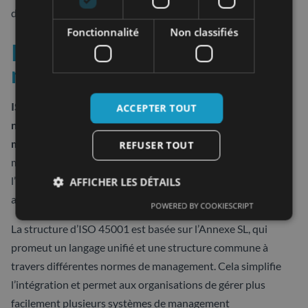
duplication des documents et améliorer l’efficacité globale.
Fonctionnalité
Non classifiés
Intégration avec d’autres
normes ISO
ISO 45001 est conçue pour être compatible avec d’autres
ACCEPTER TOUT
normes de management ISO, telles que l’ISO 9001 pour le
management de la qualité et l’ISO 14001
pour le
REFUSER TOUT
management environnemental. Cette compatibilité facilite
l’intégration des systèmes de management, offrant ainsi une
AFFICHER LES DÉTAILS
approche plus cohérente et efficace.
POWERED BY COOKIESCRIPT
La structure d’ISO 45001 est basée sur l’Annexe SL, qui
promeut un langage unifié et une structure commune à
travers différentes normes de management. Cela simplifie
l’intégration et permet aux organisations de gérer plus
facilement plusieurs systèmes de management