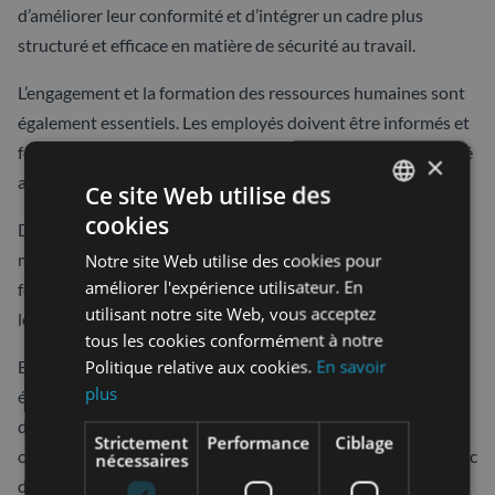
d’améliorer leur conformité et d’intégrer un cadre plus
structuré et efficace en matière de sécurité au travail.
L’engagement et la formation des ressources humaines sont
également essentiels. Les employés doivent être informés et
formés sur les nouvelles procédures et politiques de sécurité
×
au travail afin de garantir une mise en œuvre réussie.
Ce site Web utilise des
cookies
FRENCH
Définir une politique de sécurité claire, des objectifs
Notre site Web utilise des cookies pour
mesurables et des indicateurs de performance est
SPANISH
améliorer l'expérience utilisateur. En
fondamental dès le début du processus. Cela aide à orienter
utilisant notre site Web, vous acceptez
les efforts et à mesurer les progrès réalisés.
tous les cookies conformément à notre
Politique relative aux cookies.
En savoir
Enfin, un calendrier systématique permet de planifier les
plus
étapes clés de la mise en œuvre, y compris les audits
documentaires et internes réguliers pour assurer la
Strictement
Performance
Ciblage
conformité continue à la norme. En intégrant ISO 45001 avec
nécessaires
d’autres normes, les entreprises peuvent réduire la