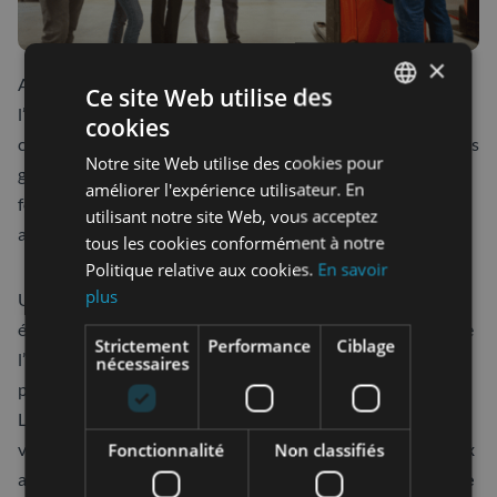
×
Avant de démarrer le chariot, il est indispensable de vérifier
Ce site Web utilise des
l’intégralité et l’efficacité des dispositifs de sécurité, y
cookies
FRENCH
compris les alarmes et les feux de signalisation. Ces contrôles
Notre site Web utilise des cookies pour
SPANISH
garantissent que tous les équipements de sécurité
améliorer l'expérience utilisateur. En
fonctionnent correctement, alertant ainsi l’opérateur et les
utilisant notre site Web, vous acceptez
autres travailleurs en cas de danger.
tous les cookies conformément à notre
Politique relative aux cookies.
En savoir
plus
Un contrôle de la sensibilité des freins de sécurité est
également indispensable pour prévenir des accidents lors de
Strictement
Performance
Ciblage
l’utilisation. Des freins qui ne réagissent pas correctement
nécessaires
peuvent entraîner des collisions ou des pertes de contrôle.
Lors du démarrage du chariot élévateur, il est essentiel de
vérifier le fonctionnement de l’avertisseur sonore et des feux
Fonctionnalité
Non classifiés
arrières.
Ces dispositifs permettent de signaler la présence