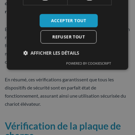
du chariot aux autres travailleurs, réduisant ainsi les
risques d’accidents.
ACCEPTER TOUT
Enfin, le test de la ceinture de sécurité inclut son tirage et son
REFUSER TOUT
relâchement pour s’assurer de son bon état de
fonctionnement. Une ceinture de sécurité défectueuse peut
AFFICHER LES DÉTAILS
mettre en danger l’opérateur en cas de basculement ou de
collision.
POWERED BY COOKIESCRIPT
En résumé, ces vérifications garantissent que tous les
dispositifs de sécurité sont en parfait état de
fonctionnement, assurant ainsi une utilisation sécurisée du
chariot élévateur.
Vérification de la plaque de