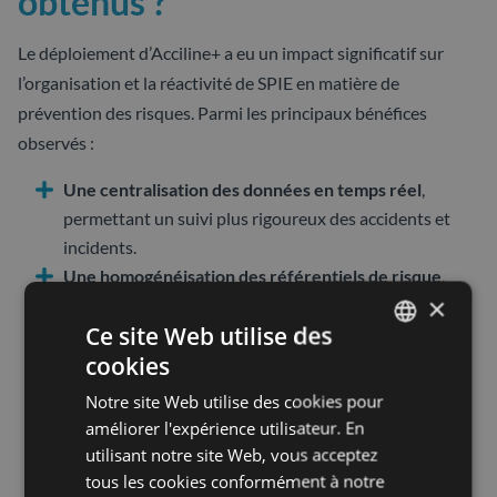
obtenus ?
Le déploiement d’Acciline+ a eu un impact significatif sur
l’organisation et la réactivité de SPIE en matière de
prévention des risques. Parmi les principaux bénéfices
observés :
Une centralisation des données en temps réel
,
permettant un suivi plus rigoureux des accidents et
incidents.
Une homogénéisation des référentiels
de risque
,
×
assurant une évaluation plus cohérente et efficace à
Ce site Web utilise des
l’échelle nationale.
cookies
Un renfort de la communication et de la
FRENCH
collaboration
liées aux événements.
Notre site Web utilise des cookies pour
SPANISH
Une réduction des erreurs et des oublis
grâce à un
améliorer l'expérience utilisateur. En
processus guidé et intégré à l’outil.
utilisant notre site Web, vous acceptez
Un gain de temps administratif
, notamment grâce à
tous les cookies conformément à notre