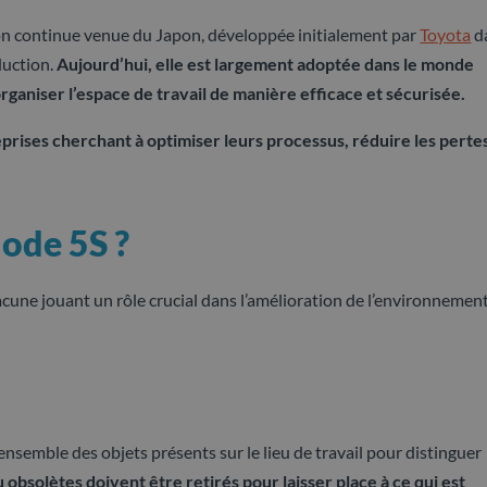
on continue venue du Japon, développée initialement par
Toyota
d
duction.
Aujourd’hui, elle est largement adoptée dans le monde
organiser l’espace de travail de manière efficace et sécurisée.
prises cherchant à optimiser leurs processus, réduire les perte
ode 5S ?
acune jouant un rôle crucial dans l’amélioration de l’environnemen
l’ensemble des objets présents sur le lieu de travail pour distinguer
u obsolètes doivent être retirés pour laisser place à ce qui est