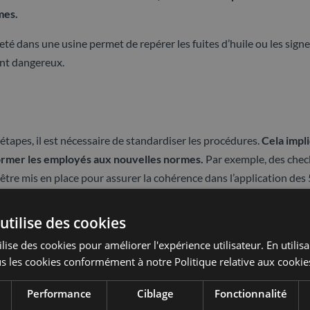
mes.
é dans une usine permet de repérer les fuites d’huile ou les sign
ent dangereux.
 étapes, il est nécessaire de standardiser les procédures.
Cela impl
ormer les employés aux nouvelles normes.
Par exemple, des chec
t être mis en place pour assurer la cohérence dans l’application des 
utilise des cookies
lise des cookies pour améliorer l'expérience utilisateur. En utilis
une culture de discipline et d’engagement au sein de l’entreprise. 
s les cookies conformément à notre Politique relative aux cookie
lisés pour maintenir les pratiques instaurées.
Performance
Ciblage
Fonctionnalité
ls fréquents peuvent aider à ancrer cette étape
. La réussite de c