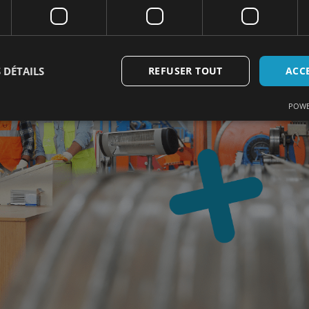
ne habitude quotidienne.
 DÉTAILS
REFUSER TOUT
ACC
POWE