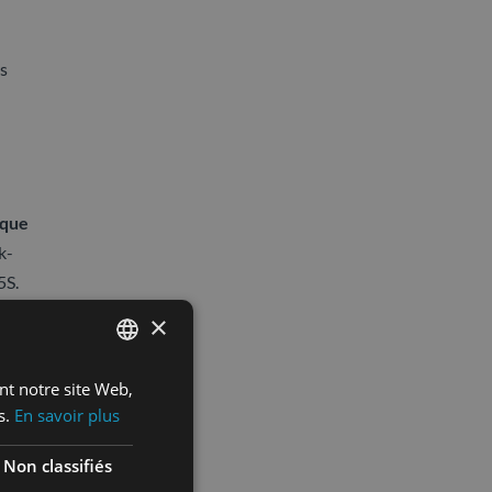
es
ique
k-
5S.
×
ant notre site Web,
FRENCH
Les
s.
En savoir plus
SPANISH
Non classifiés
ette