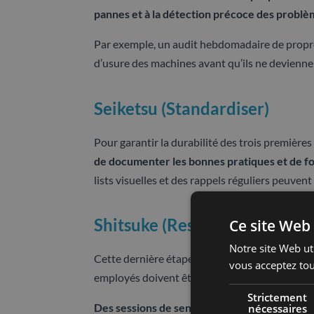
pannes et à la détection précoce des problè
Par exemple, un audit hebdomadaire de propret
d’usure des machines avant qu’ils ne devienn
Seiketsu (Standardiser)
Pour garantir la durabilité des trois premières
de documenter les bonnes pratiques et de f
lists visuelles et des rappels réguliers peuven
Shitsuke (Respecter)
Ce site Web 
Notre site Web uti
Cette dernière étape concerne l’instauration d’
vous acceptez tou
employés doivent être impliqués et responsabi
Strictement
Des sessions de sensibilisation ou des rappe
nécessaires