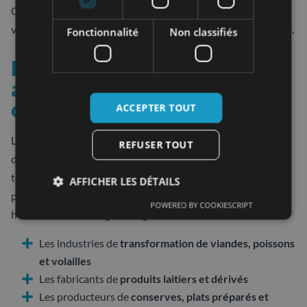
Cette diversité reflète l’approche globale du référentiel qui
vise à sécuriser l’ensemble de la chaîne d’approvisionnement.
Fonctionnalité
Non classifiés
Fabricants de produits
alimentaires transformés et
conditionnés
ACCEPTER TOUT
Les fabricants de produits alimentaires constituent le cœur
REFUSER TOUT
de cible historique de la certification BRC. Sont concernées
toutes les entreprises qui transforment, conditionnent ou
AFFICHER LES DÉTAILS
préparent des aliments destinés à la consommation
POWERED BY COOKIESCRIPT
humaine. Cette catégorie englobe :
Les industries de
transformation de viandes, poissons
et volailles
Les fabricants de
produits laitiers et dérivés
Les producteurs de
conserves, plats préparés et