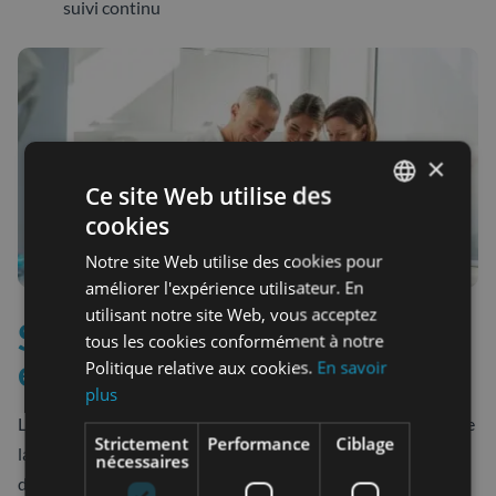
suivi continu
×
Ce site Web utilise des
cookies
FRENCH
Notre site Web utilise des cookies pour
SPANISH
améliorer l'expérience utilisateur. En
utilisant notre site Web, vous acceptez
Secteurs d’application et
tous les cookies conformément à notre
entreprises concernées
Politique relative aux cookies.
En savoir
plus
La certification BRC s’adresse à un large éventail d’acteurs de
Strictement
Performance
Ciblage
la chaîne agroalimentaire, depuis les fabricants jusqu’aux
nécessaires
distributeurs, en passant par les prestataires logistiques.