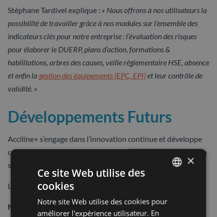
Stéphane Tardivel explique :
« Nous offrons à nos utilisateurs la
possibilité de travailler grâce à nos modules sur l’ensemble des
indicateurs clés pour notre entreprise : l’évaluation des risques
pour élaborer le DUERP, plans d’action, formations &
habilitations, arbres des causes, veille réglementaire HSE, absence
et enfin la
gestion des équipements (EPC, EPI)
et leur contrôle de
validité. »
Développements Futurs
Acciline+ s’engage dans l’innovation continue et développe
constamment de nouvelles fonctionnalités pour améliorer la
×
sécurité au travail.
Ce site Web utilise des
cookies
Les prochaines améliorations comprennent :
FRENCH
Notre site Web utilise des cookies pour
SPANISH
Module d’audit amélioré :
Un module d’audit perfectionné,
améliorer l'expérience utilisateur. En